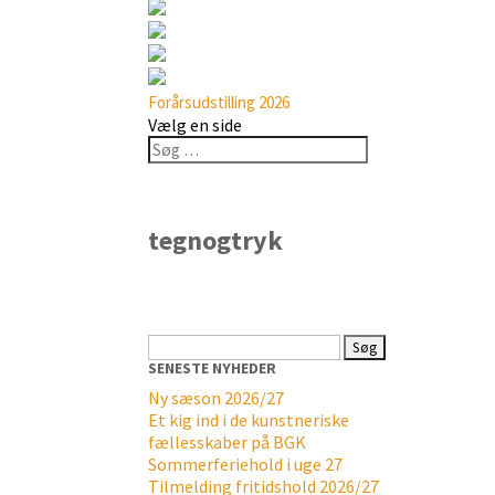
Forårsudstilling 2026
Vælg en side
tegnogtryk
Søg
efter:
SENESTE NYHEDER
Ny sæson 2026/27
Et kig ind i de kunstneriske
fællesskaber på BGK
Sommerferiehold i uge 27
Tilmelding fritidshold 2026/27