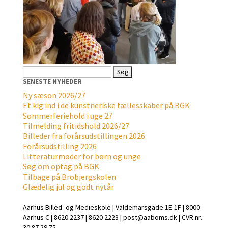
Søg
efter:
SENESTE NYHEDER
Ny sæson 2026/27
Et kig ind i de kunstneriske fællesskaber på BGK
Sommerferiehold i uge 27
Tilmelding fritidshold 2026/27
Billeder fra forårsudstillingen 2026
Forårsudstilling 2026
Litteraturmøder for børn og unge
Søg om optag på BGK
Tilbage på Brobjergskolen
Glædelig jul og godt nytår
Aarhus Billed- og Medieskole | Valdemarsgade 1E-1F | 8000
Aarhus C | 8620 2237 | 8620 2223 | post@aaboms.dk | CVR.nr.:
30 87 29 75