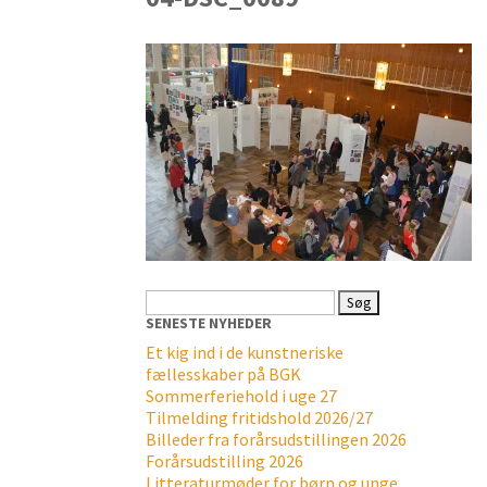
Søg
efter:
SENESTE NYHEDER
Et kig ind i de kunstneriske
fællesskaber på BGK
Sommerferiehold i uge 27
Tilmelding fritidshold 2026/27
Billeder fra forårsudstillingen 2026
Forårsudstilling 2026
Litteraturmøder for børn og unge