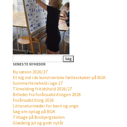
Søg
efter:
SENESTE NYHEDER
Ny sæson 2026/27
Et kig ind i de kunstneriske fællesskaber på BGK
Sommerferiehold i uge 27
Tilmelding fritidshold 2026/27
Billeder fra forårsudstillingen 2026
Forårsudstilling 2026
Litteraturmøder for børn og unge
Søg om optag på BGK
Tilbage på Brobjergskolen
Glædelig jul og godt nytår