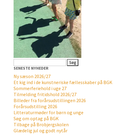
Søg
efter:
SENESTE NYHEDER
Ny sæson 2026/27
Et kig ind i de kunstneriske fællesskaber på BGK
Sommerferiehold i uge 27
Tilmelding fritidshold 2026/27
Billeder fra forårsudstillingen 2026
Forårsudstilling 2026
Litteraturmøder for børn og unge
Søg om optag på BGK
Tilbage på Brobjergskolen
Glædelig jul og godt nytår