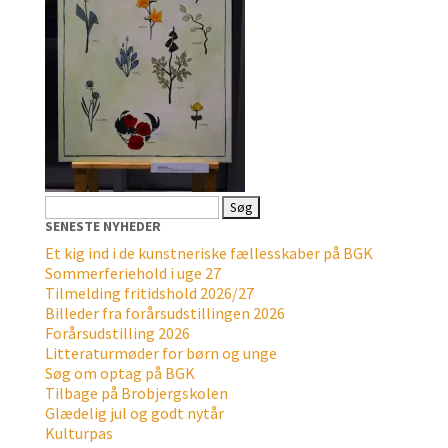
Søg
efter:
SENESTE NYHEDER
Et kig ind i de kunstneriske fællesskaber på BGK
Sommerferiehold i uge 27
Tilmelding fritidshold 2026/27
Billeder fra forårsudstillingen 2026
Forårsudstilling 2026
Litteraturmøder for børn og unge
Søg om optag på BGK
Tilbage på Brobjergskolen
Glædelig jul og godt nytår
Kulturpas