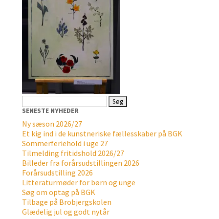
Søg
efter:
SENESTE NYHEDER
Ny sæson 2026/27
Et kig ind i de kunstneriske fællesskaber på BGK
Sommerferiehold i uge 27
Tilmelding fritidshold 2026/27
Billeder fra forårsudstillingen 2026
Forårsudstilling 2026
Litteraturmøder for børn og unge
Søg om optag på BGK
Tilbage på Brobjergskolen
Glædelig jul og godt nytår