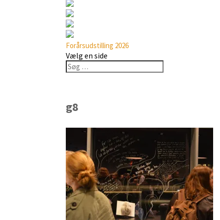
Forårsudstilling 2026
Vælg en side
g8