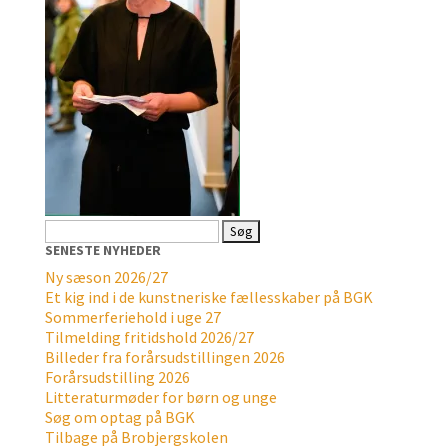
Søg
efter:
SENESTE NYHEDER
Ny sæson 2026/27
Et kig ind i de kunstneriske fællesskaber på BGK
Sommerferiehold i uge 27
Tilmelding fritidshold 2026/27
Billeder fra forårsudstillingen 2026
Forårsudstilling 2026
Litteraturmøder for børn og unge
Søg om optag på BGK
Tilbage på Brobjergskolen