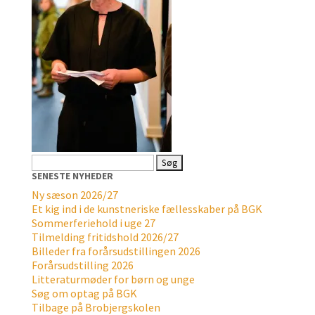
Søg
efter:
SENESTE NYHEDER
Ny sæson 2026/27
Et kig ind i de kunstneriske fællesskaber på BGK
Sommerferiehold i uge 27
Tilmelding fritidshold 2026/27
Billeder fra forårsudstillingen 2026
Forårsudstilling 2026
Litteraturmøder for børn og unge
Søg om optag på BGK
Tilbage på Brobjergskolen