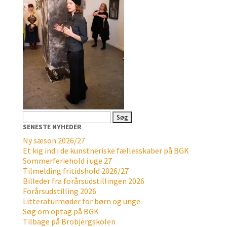
Søg
efter:
SENESTE NYHEDER
Ny sæson 2026/27
Et kig ind i de kunstneriske fællesskaber på BGK
Sommerferiehold i uge 27
Tilmelding fritidshold 2026/27
Billeder fra forårsudstillingen 2026
Forårsudstilling 2026
Litteraturmøder for børn og unge
Søg om optag på BGK
Tilbage på Brobjergskolen