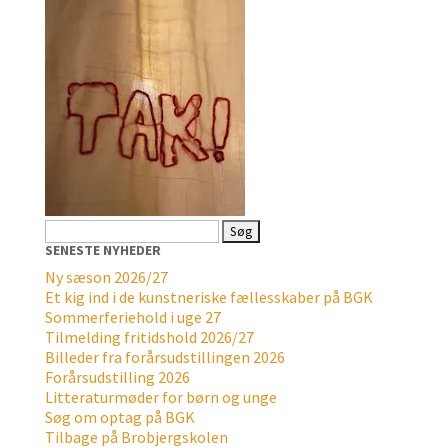
Søg
efter:
SENESTE NYHEDER
Ny sæson 2026/27
Et kig ind i de kunstneriske fællesskaber på BGK
Sommerferiehold i uge 27
Tilmelding fritidshold 2026/27
Billeder fra forårsudstillingen 2026
Forårsudstilling 2026
Litteraturmøder for børn og unge
Søg om optag på BGK
Tilbage på Brobjergskolen