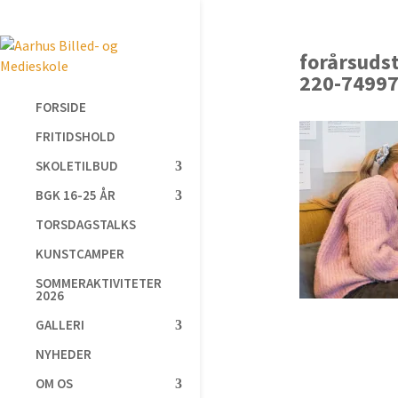
forårsud
220-7499
FORSIDE
FRITIDSHOLD
SKOLETILBUD
BGK 16-25 ÅR
TORSDAGSTALKS
KUNSTCAMPER
SOMMERAKTIVITETER
2026
GALLERI
NYHEDER
OM OS