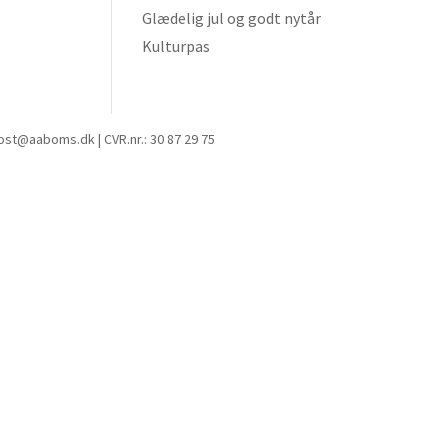
Glædelig jul og godt nytår
Kulturpas
post@aaboms.dk | CVR.nr.: 30 87 29 75