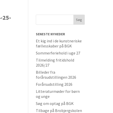
-25-
SENESTE NYHEDER
Et kig ind i de kunstneriske
fællesskaber på BGK
Sommerferiehold i uge 27
Tilmelding fritidshold
2026/27
Billeder fra
forårsudstillingen 2026
Forårsudstilling 2026
Litteraturmøder for børn
og unge
Søg om optag på BGK
Tilbage på Brobjergskolen