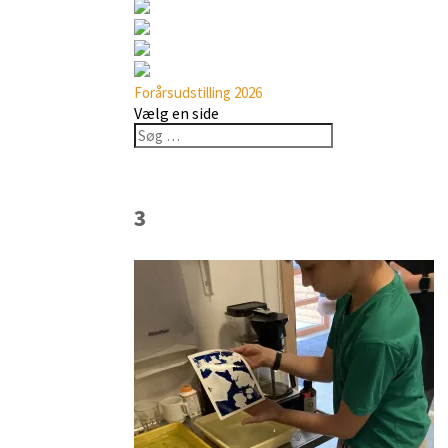
Forårsudstilling 2026
Vælg en side
3