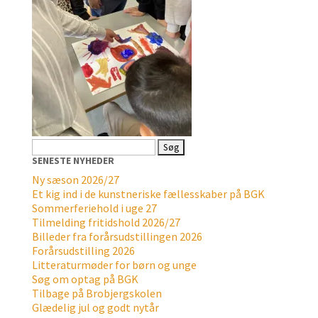
Søg
efter:
SENESTE NYHEDER
Ny sæson 2026/27
Et kig ind i de kunstneriske fællesskaber på BGK
Sommerferiehold i uge 27
Tilmelding fritidshold 2026/27
Billeder fra forårsudstillingen 2026
Forårsudstilling 2026
Litteraturmøder for børn og unge
Søg om optag på BGK
Tilbage på Brobjergskolen
Glædelig jul og godt nytår