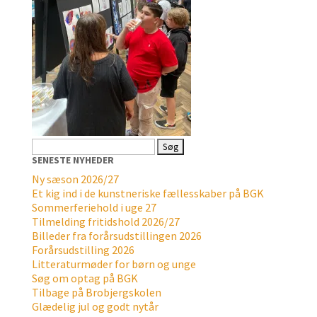
Søg
efter:
SENESTE NYHEDER
Ny sæson 2026/27
Et kig ind i de kunstneriske fællesskaber på BGK
Sommerferiehold i uge 27
Tilmelding fritidshold 2026/27
Billeder fra forårsudstillingen 2026
Forårsudstilling 2026
Litteraturmøder for børn og unge
Søg om optag på BGK
Tilbage på Brobjergskolen
Glædelig jul og godt nytår