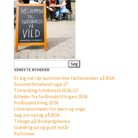
Søg
efter:
SENESTE NYHEDER
Et kig ind i de kunstneriske fællesskaber på BGK
Sommerferiehold i uge 27
Tilmelding fritidshold 2026/27
Billeder fra forårsudstillingen 2026
Forårsudstilling 2026
Litteraturmøder for børn og unge
Søg om optag på BGK
Tilbage på Brobjergskolen
Glædelig jul og godt nytår
Kulturpas