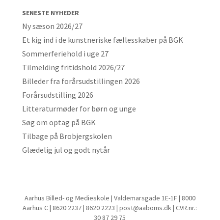
SENESTE NYHEDER
Ny sæson 2026/27
Et kig ind i de kunstneriske fællesskaber på BGK
Sommerferiehold i uge 27
Tilmelding fritidshold 2026/27
Billeder fra forårsudstillingen 2026
Forårsudstilling 2026
Litteraturmøder for børn og unge
Søg om optag på BGK
Tilbage på Brobjergskolen
Glædelig jul og godt nytår
Aarhus Billed- og Medieskole | Valdemarsgade 1E-1F | 8000
Aarhus C | 8620 2237 | 8620 2223 | post@aaboms.dk | CVR.nr.:
30 87 29 75