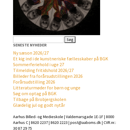
Søg
efter:
SENESTE NYHEDER
Ny sæson 2026/27
Et kig ind i de kunstneriske fællesskaber på BGK
Sommerferiehold i uge 27
Tilmelding fritidshold 2026/27
Billeder fra forårsudstillingen 2026
Forårsudstilling 2026
Litteraturmøder for børn og unge
Søg om optag på BGK
Tilbage på Brobjergskolen
Glædelig jul og godt nytår
Aarhus Billed- og Medieskole | Valdemarsgade 1E-1F | 8000
Aarhus C | 8620 2237 | 8620 2223 | post@aaboms.dk | CVR.nr.:
30 87 29 75