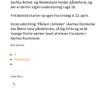
Aarhus Billed- og Medieskole holder påskeferie, og
der er derfor ingen undervisning i uge 16.
Fritidshold starter op igen fra tirsdag d. 22. april.
Vores udstilling ‘Påsken i billeder’ i Aarhus Domkirke
har åbent hele påskeferien, så kig forbi og se de
mange flotte værker lavet af elever fra skoler i
Aarhus Kommune.
Del dette:
X
Facebook
Like this:
Loading…