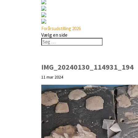
Forårsudstilling 2026
Vælg en side
IMG_20240130_114931_194
11 mar 2024