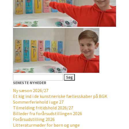
Søg
efter:
SENESTE NYHEDER
Ny sæson 2026/27
Et kig ind i de kunstneriske fællesskaber på BGK
Sommerferiehold i uge 27
Tilmelding fritidshold 2026/27
Billeder fra forårsudstillingen 2026
Forårsudstilling 2026
Litteraturmøder for børn og unge