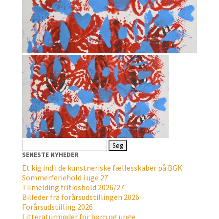
Søg
efter:
SENESTE NYHEDER
Et kig ind i de kunstneriske fællesskaber på BGK
Sommerferiehold i uge 27
Tilmelding fritidshold 2026/27
Billeder fra forårsudstillingen 2026
Forårsudstilling 2026
Litteraturmøder for børn og unge