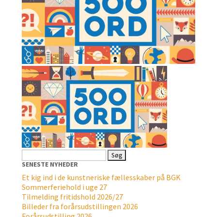
Søg
efter:
SENESTE NYHEDER
Et kig ind i de kunstneriske fællesskaber på BGK
Sommerferiehold i uge 27
Tilmelding fritidshold 2026/27
Billeder fra forårsudstillingen 2026
Forårsudstilling 2026