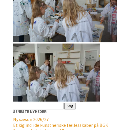
Søg
efter:
SENESTE NYHEDER
Ny sæson 2026/27
Et kig ind i de kunstneriske fællesskaber på BGK