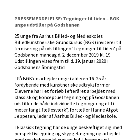
PRESSEMEDDELELSE: Tegninger til tiden – BGK
unge udstiller på Godsbanen
25 unge fra Aarhus Billed- og Medieskoles
Billedkunstneriske Grundkursus (BGK) inviterer til
fernisering på udstillingen ’Tegninger til tiden’ på
Godsbanen mandag d. 2. december 2019 kl. 19.
Udstillingen vises frem til d. 19. januar 2020 i
Godsbanens åbningstid.
”På BGK’en arbejder unge i alderen 16-25 år
fordybende med kunstneriske udtryksformer.
Eleverne har i et forløb i efteråret arbejdet med
klassisk og konceptuel tegning og på Godsbanen
udstiller de både individuelle tegninger og et ti
meter langt fællesværk”, fortæller Hanne Algot
Jeppesen, leder af Aarhus Billed- og Medieskole.
I klassisk tegning har de unge beskæftiget sig med
perspektivtegning og skyggelægning og arbejdet
med redskaberne blyant og kul. I konceptuel