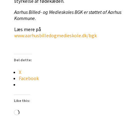
styrkelse af fødekæden.
Aarhus Billed- og Medieskoles BGK er støttet af Aarhus
Kommune.
Læs mere på
www.aarhusbilledogmedieskole.dk/bgk
Del dette:
X
Facebook
Like this:
Loading…