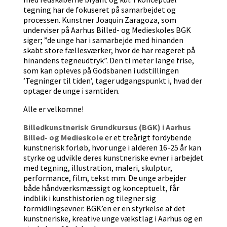
tegning har de fokuseret på samarbejdet og
processen. Kunstner Joaquin Zaragoza, som
underviser på Aarhus Billed- og Medieskoles BGK
siger; ”de unge har i samarbejde med hinanden
skabt store fællesværker, hvor de har reageret på
hinandens tegneudtryk”. Den ti meter lange frise,
som kan opleves på Godsbanen i udstillingen
’Tegninger til tiden’, tager udgangspunkt i, hvad der
optager de unge i samtiden.
Alle er velkomne!
Billedkunstnerisk Grundkursus (BGK) i Aarhus
Billed- og Medieskole
er et treårigt fordybende
kunstnerisk forløb, hvor unge i alderen 16-25 år kan
styrke og udvikle deres kunstneriske evner i arbejdet
med tegning, illustration, maleri, skulptur,
performance, film, tekst mm. De unge arbejder
både håndværksmæssigt og konceptuelt, får
indblik i kunsthistorien og tilegner sig
formidlingsevner. BGK’en er en styrkelse af det
kunstneriske, kreative unge vækstlag i Aarhus og en