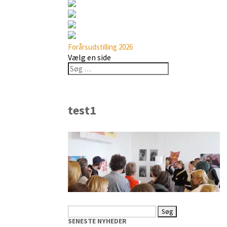
Forårsudstilling 2026
Vælg en side
test1
Søg
efter:
SENESTE NYHEDER