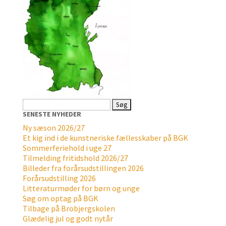
Søg
efter:
SENESTE NYHEDER
Ny sæson 2026/27
Et kig ind i de kunstneriske fællesskaber på BGK
Sommerferiehold i uge 27
Tilmelding fritidshold 2026/27
Billeder fra forårsudstillingen 2026
Forårsudstilling 2026
Litteraturmøder for børn og unge
Søg om optag på BGK
Tilbage på Brobjergskolen
Glædelig jul og godt nytår